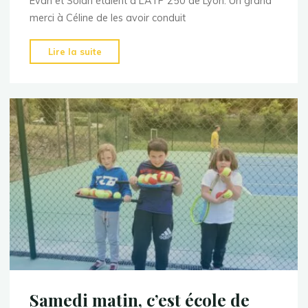
Evan et Solan étaient à L’ATP 250 de Lyon. Un grand
merci à Céline de les avoir conduit
"Le
Lire la suite
TCB
à
l’ATP
250
de
Lyon"
Samedi matin, c’est école de