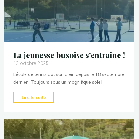
La jeunesse buxoise s’entraîne !
13 octobre 2025
L’école de tennis bat son plein depuis le 18 septembre
dernier ! Toujours sous un magnifique soleil !
"La
Lire la suite
jeunesse
buxoise
s’entraîne
!"