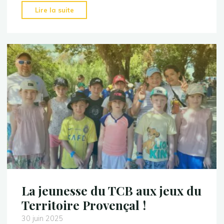
"Clap
Lire la suite
de
fin
pour
l’école
de
tennis
!"
La jeunesse du TCB aux jeux du
Territoire Provençal !
30 juin 2025