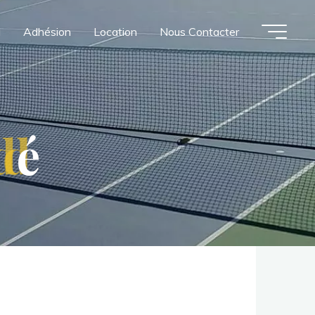
l
Adhésion
Location
Nous Contacter
d
d
é