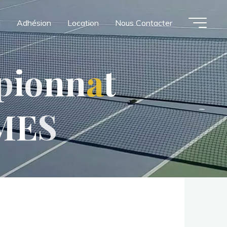
l
Adhésion
Location
Nous Contacter
p
i
o
n
n
a
t
M
E
S