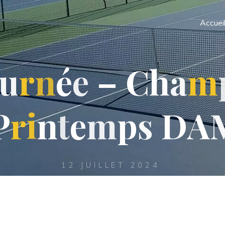
Accuei
u
r
n
é
e
–
C
h
a
m
P
r
i
n
t
e
m
p
s
D
A
12 JUILLET 2024