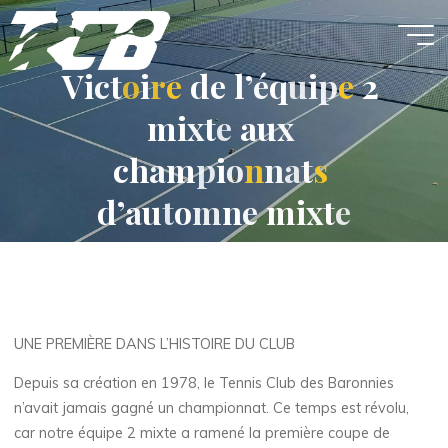
Aller
au
contenu
V
i
c
t
o
i
r
e
d
e
l
’
é
q
u
i
p
e
2
m
i
x
t
e
a
u
x
c
h
a
m
p
i
o
n
n
a
t
s
d
’
a
u
t
o
m
n
e
m
i
x
t
e
21 JANVIER 2026
UNE PREMIÈRE DANS L’HISTOIRE DU CLUB
Depuis sa création en 1978, le Tennis Club des Baronnies
n’avait jamais gagné un championnat. Ce temps est révolu,
car notre équipe 2 mixte a ramené la première coupe de