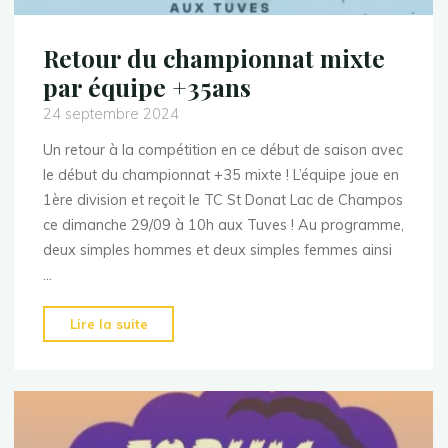
Retour du championnat mixte
par équipe +35ans
24 septembre 2024
Un retour à la compétition en ce début de saison avec
le début du championnat +35 mixte ! L’équipe joue en
1ère division et reçoit le TC St Donat Lac de Champos
ce dimanche 29/09 à 10h aux Tuves ! Au programme,
deux simples hommes et deux simples femmes ainsi
…
"Retour
Lire la suite
du
championnat
mixte
par
équipe