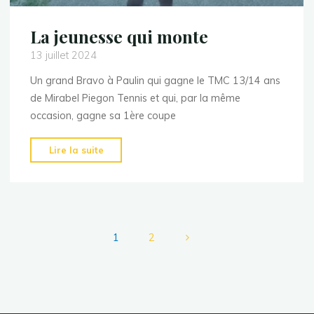
La jeunesse qui monte
13 juillet 2024
Un grand Bravo à Paulin qui gagne le TMC 13/14 ans
de Mirabel Piegon Tennis et qui, par la même
occasion, gagne sa 1ère coupe
"La
Lire la suite
jeunesse
qui
monte"
1
2
Pagination
des