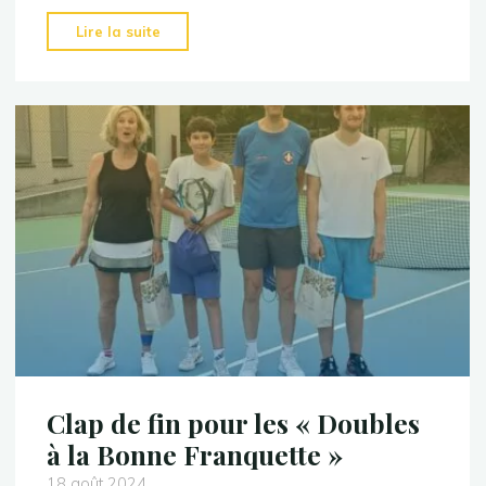
"Le
Lire la suite
TCB
au
forum
des
associations!"
Clap de fin pour les « Doubles
à la Bonne Franquette »
18 août 2024