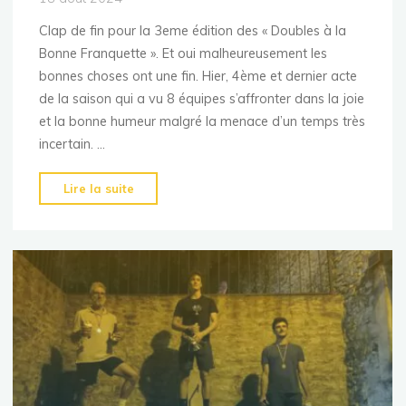
Clap de fin pour la 3eme édition des « Doubles à la
Bonne Franquette ». Et oui malheureusement les
bonnes choses ont une fin. Hier, 4ème et dernier acte
de la saison qui a vu 8 équipes s’affronter dans la joie
et la bonne humeur malgré la menace d’un temps très
incertain. …
"Clap
Lire la suite
de
fin
pour
les
« Doubles
à
la
Bonne
Franquette »"