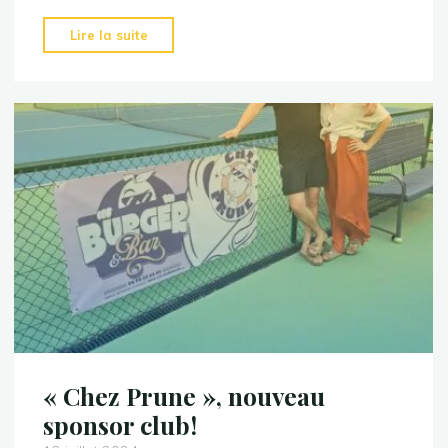
"Paulin
Lire la suite
si
près
si
loin!"
« Chez Prune », nouveau
sponsor club!