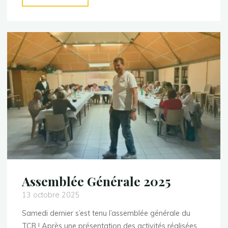
journée
de
Championnat
!"
Assemblée Générale 2025
13 octobre 2025
Samedi dernier s’est tenu l’assemblée générale du
TCB ! Après une présentation des activités réalisées