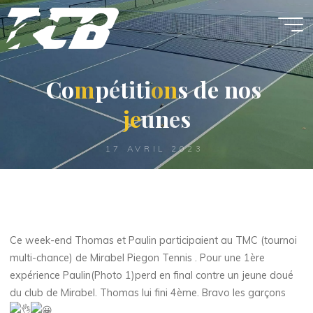
Aller
au
contenu
C
o
m
p
é
t
i
t
i
o
n
s
d
e
n
o
s
j
e
u
n
e
s
17 AVRIL 2023
Ce week-end Thomas et Paulin participaient au TMC (tournoi
multi-chance) de Mirabel Piegon Tennis . Pour une 1ère
expérience Paulin(Photo 1)perd en final contre un jeune doué
du club de Mirabel. Thomas lui fini 4ème. Bravo les garçons