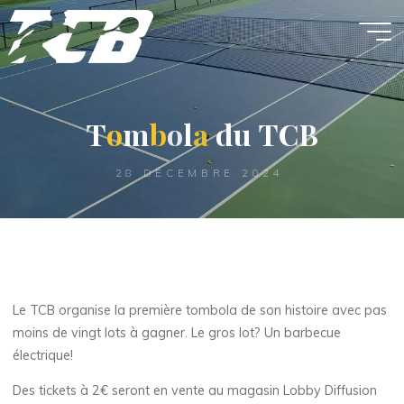
Aller
au
contenu
T
o
o
m
b
o
l
a
a
d
u
T
C
B
28 DÉCEMBRE 2024
Le TCB organise la première tombola de son histoire avec pas
moins de vingt lots à gagner. Le gros lot? Un barbecue
électrique!
Des tickets à 2€ seront en vente au magasin Lobby Diffusion