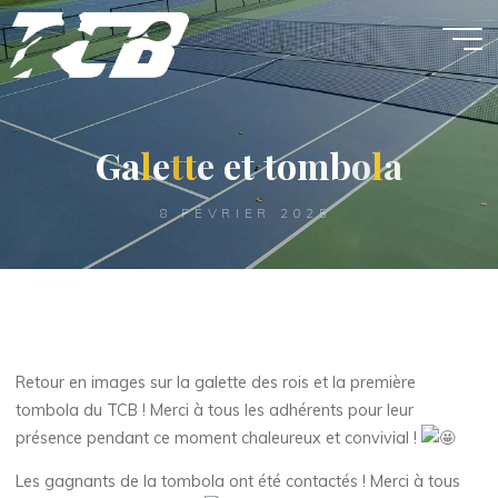
Aller
au
contenu
G
a
l
e
t
t
e
e
t
t
o
m
b
o
l
a
8 FÉVRIER 2025
Retour en images sur la galette des rois et la première
tombola du TCB ! Merci à tous les adhérents pour leur
présence pendant ce moment chaleureux et convivial !
Les gagnants de la tombola ont été contactés ! Merci à tous