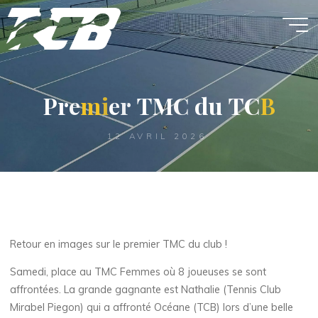
Aller
au
contenu
P
r
r
e
m
i
e
r
T
M
C
C
d
d
u
T
C
B
12 AVRIL 2026
Retour en images sur le premier TMC du club !
Samedi, place au TMC Femmes où 8 joueuses se sont
affrontées. La grande gagnante est Nathalie (Tennis Club
Mirabel Piegon) qui a affronté Océane (TCB) lors d’une belle