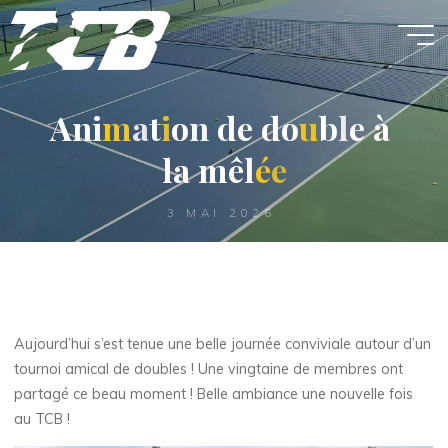
Aller
au
contenu
A
n
i
m
a
t
i
o
n
d
e
d
o
u
b
l
e
à
l
a
m
ê
l
é
e
3 MAI 2026
Aujourd’hui s’est tenue une belle journée conviviale autour d’un
tournoi amical de doubles ! Une vingtaine de membres ont
partagé ce beau moment ! Belle ambiance une nouvelle fois
au TCB !